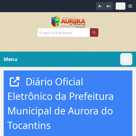
|
|
A-
A+
Menu
Diário Oficial
Eletrônico da Prefeitura
Municipal de Aurora do
Tocantins