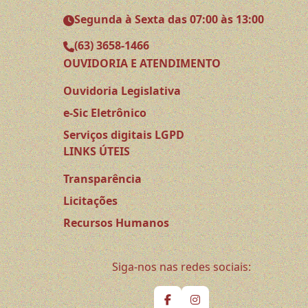
Segunda à Sexta das 07:00 às 13:00
(63) 3658-1466
OUVIDORIA E ATENDIMENTO
Ouvidoria Legislativa
e-Sic Eletrônico
Serviços digitais LGPD
LINKS ÚTEIS
Transparência
Licitações
Recursos Humanos
Siga-nos nas redes sociais: