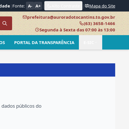
idade
|
Fonte:
A-
A+
|
Alto Contraste
|
Mapa do Site
prefeitura@auroradotocantins.to.gov.br
(63) 3658-1466
Segunda à Sexta das 07:00 às 13:00
OS
PORTAL DA TRANSPARÊNCIA
E-SIC
s dados públicos do