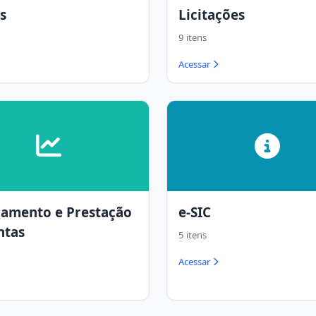
s
Licitações
9 itens
Acessar
jamento e Prestação
e-SIC
ntas
5 itens
Acessar