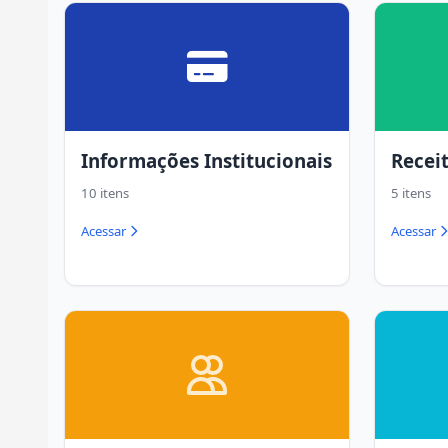
Informações Institucionais
Recei
10 itens
5 itens
Acessar
Acessar