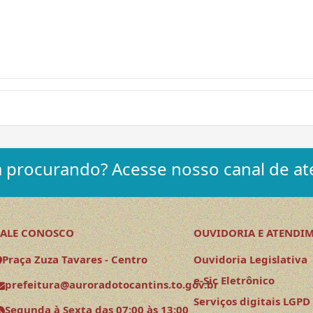
 procurando? Acesse nosso canal de at
FALE CONOSCO
OUVIDORIA E ATENDI
Praça Zuza Tavares - Centro
Ouvidoria Legislativa
e-Sic Eletrônico
prefeitura@auroradotocantins.to.gov.br
Serviços digitais LGPD
Segunda à Sexta das 07:00 às 13:00