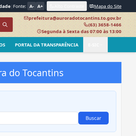
idade
|
Fonte:
A-
A+
|
Alto Contraste
|
Mapa do Site
prefeitura@auroradotocantins.to.gov.br
(63) 3658-1466
Segunda à Sexta das 07:00 às 13:00
OS
PORTAL DA TRANSPARÊNCIA
E-SIC
ra do Tocantins